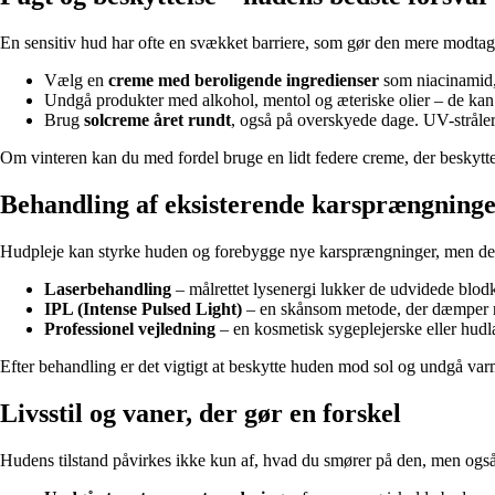
En sensitiv hud har ofte en svækket barriere, som gør den mere modtagel
Vælg en
creme med beroligende ingredienser
som niacinamid, 
Undgå produkter med alkohol, mentol og æteriske olier – de kan
Brug
solcreme året rundt
, også på overskyede dage. UV-stråler
Om vinteren kan du med fordel bruge en lidt federe creme, der beskytt
Behandling af eksisterende karsprængning
Hudpleje kan styrke huden og forebygge nye karsprængninger, men de eks
Laserbehandling
– målrettet lysenergi lukker de udvidede blodka
IPL (Intense Pulsed Light)
– en skånsom metode, der dæmper r
Professionel vejledning
– en kosmetisk sygeplejerske eller hudl
Efter behandling er det vigtigt at beskytte huden mod sol og undgå varme
Livsstil og vaner, der gør en forskel
Hudens tilstand påvirkes ikke kun af, hvad du smører på den, men også