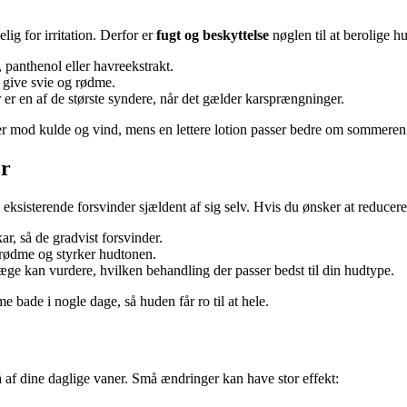
ig for irritation. Derfor er
fugt og beskyttelse
nøglen til at berolige h
panthenol eller havreekstrakt.
 give svie og rødme.
 er en af de største syndere, når det gælder karsprængninger.
er mod kulde og vind, mens en lettere lotion passer bedre om sommeren
er
isterende forsvinder sjældent af sig selv. Hvis du ønsker at reducere 
r, så de gradvist forsvinder.
ødme og styrker hudtonen.
æge kan vurdere, hvilken behandling der passer bedst til din hudtype.
 bade i nogle dage, så huden får ro til at hele.
 af dine daglige vaner. Små ændringer kan have stor effekt: