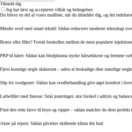
Tilmeld dig
Jeg har læst og accepterer vilkår og betingelser.
Du bliver en del af vores mailliste, når du tilmelder dig, og det indebæ
Mindre sved med smart tekstil: Sådan reducerer moderne teknologi sv
Botox eller filler? Forstå forskellen mellem de mest populære injektio
PRP til håret: Sådan kan blodplasma styrke hårsækkene og fremme væ
Fjern kunstige negle skånsomt – uden at beskadige dine naturlige negle
Slip for svedgener: Sådan kan svedbehandling give øget komfort i hve
Læbefiller med finesse: Små justeringer, stor forskel i udtryk og balanc
Find den rette farve til bryn og vipper – sådan matcher du dem perfekt 
Akne på rejsen: Sådan påvirker skiftende klima din hud