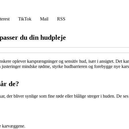
terest
TikTok
Mail
RSS
passer du din hudpleje
skere oplever karsprængninger og sensitiv hud, især i ansigtet. Det ka
å justeringer mindske rødme, styrke hudbarrieren og forebygge nye karsp
tår de?
ar, der bliver synlige som fine røde eller blålige streger i huden. De se
de karvæggene.