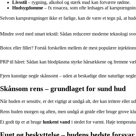
Livsstil
– rygning, alkohol og stærk mad kan forværre rødme.
Hudsygdomme
– fx rosacea, som ofte ledsages af karsprængning
Selvom karsprængninger ikke er farlige, kan de være et tegn på, at hud
Mindre sved med smart tekstil: Sådan reducerer moderne teknologi sv
Botox eller filler? Forstå forskellen mellem de mest populære injektio
PRP til håret: Sådan kan blodplasma styrke hårsækkene og fremme væ
Fjern kunstige negle skånsomt – uden at beskadige dine naturlige negle
Skånsom rens – grundlaget for sund hud
Når huden er sensitiv, er det vigtigt at undgå alt, der kan irritere ell
Rens huden morgen og aften, men undgå at gnide eller bruge grove klu
Et godt tip er at bruge
lunkent vand
i stedet for varmt. Høje temperat
Fugt og beskyttelse – hudens bedste forsvar