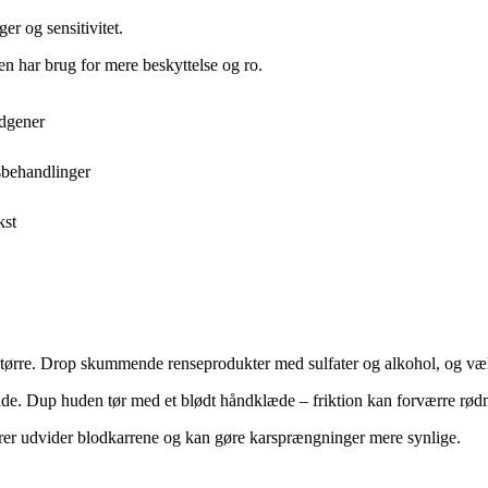
er og sensitivitet.
en har brug for mere beskyttelse og ro.
edgener
nsbehandlinger
kst
er udtørre. Drop skummende renseprodukter med sulfater og alkohol, og væ
de. Dup huden tør med et blødt håndklæde – friktion kan forværre rød
urer udvider blodkarrene og kan gøre karsprængninger mere synlige.