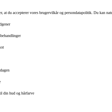
rer, at du accepterer vores brugervilkår og persondatapolitik. Du kan nat
edgener
nsbehandlinger
kst
rdagen
e
til din hud og hårfarve