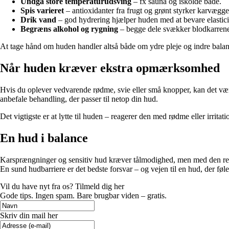
Undgå store temperaturudsving
– fx sauna og iskolde bade.
Spis varieret
– antioxidanter fra frugt og grønt styrker karvægge
Drik vand
– god hydrering hjælper huden med at bevare elasticit
Begræns alkohol og rygning
– begge dele svækker blodkarren
At tage hånd om huden handler altså både om ydre pleje og indre balan
Når huden kræver ekstra opmærksomhed
Hvis du oplever vedvarende rødme, svie eller små knopper, kan det være
anbefale behandling, der passer til netop din hud.
Det vigtigste er at lytte til huden – reagerer den med rødme eller irritat
En hud i balance
Karsprængninger og sensitiv hud kræver tålmodighed, men med den rett
En sund hudbarriere er det bedste forsvar – og vejen til en hud, der føl
Vil du have nyt fra os? Tilmeld dig her
Gode tips. Ingen spam. Bare brugbar viden – gratis.
Skriv din mail her