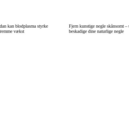
ådan kan blodplasma styrke
Fjern kunstige negle skånsomt – 
fremme vækst
beskadige dine naturlige negle