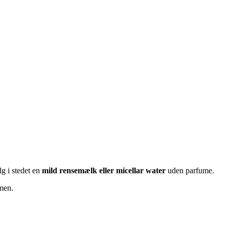
lg i stedet en
mild rensemælk eller micellar water
uden parfume.
men.