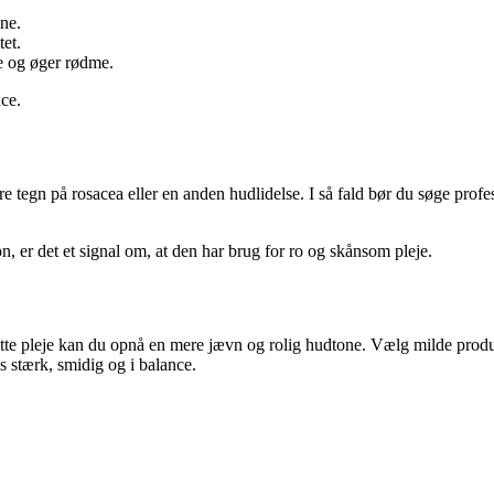
ne.
et.
e og øger rødme.
ce.
 tegn på rosacea eller en anden hudlidelse. I så fald bør du søge profe
ion, er det et signal om, at den har brug for ro og skånsom pleje.
e pleje kan du opnå en mere jævn og rolig hudtone. Vælg milde produkt
es stærk, smidig og i balance.