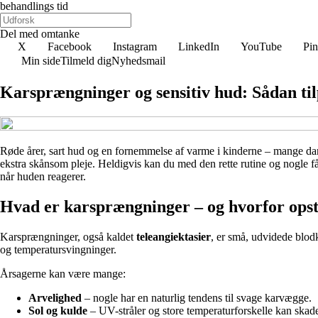
behandlings tid
Del med omtanke
X
Facebook
Instagram
LinkedIn
YouTube
Pin
Min side
Tilmeld dig
Nyhedsmail
Karsprængninger og sensitiv hud: Sådan til
Røde årer, sart hud og en fornemmelse af varme i kinderne – mange dan
ekstra skånsom pleje. Heldigvis kan du med den rette rutine og nogle f
når huden reagerer.
Hvad er karsprængninger – og hvorfor ops
Karsprængninger, også kaldet
teleangiektasier
, er små, udvidede blodk
og temperatursvingninger.
Årsagerne kan være mange:
Arvelighed
– nogle har en naturlig tendens til svage karvægge.
Sol og kulde
– UV-stråler og store temperaturforskelle kan ska