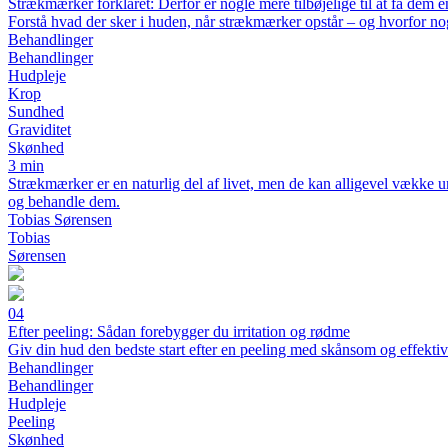
Strækmærker forklaret: Derfor er nogle mere tilbøjelige til at få dem 
Forstå hvad der sker i huden, når strækmærker opstår – og hvorfor nog
Behandlinger
Behandlinger
Hudpleje
Krop
Sundhed
Graviditet
Skønhed
3 min
Strækmærker er en naturlig del af livet, men de kan alligevel vække 
og behandle dem.
Tobias Sørensen
Tobias
Sørensen
04
Efter peeling: Sådan forebygger du irritation og rødme
Giv din hud den bedste start efter en peeling med skånsom og effektiv
Behandlinger
Behandlinger
Hudpleje
Peeling
Skønhed