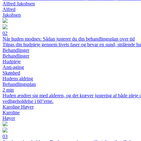
Alfred Jakobsen
Alfred
Jakobsen
02
Når huden modnes: Sådan justerer du din behandlingsplan over tid
Tilpas din hudpleje gennem livets faser og bevar en sund, strålende h
Behandlinger
Behandlinger
Hudpleje
Anti-aging
Skønhed
Hudens aldring
Behandlingsplan
2 min
Huden ændrer sig med alderen, og det kræver justering af både pleje og
vedligeholdelse i 60’erne.
Karoline Høyer
Karoline
Høyer
03