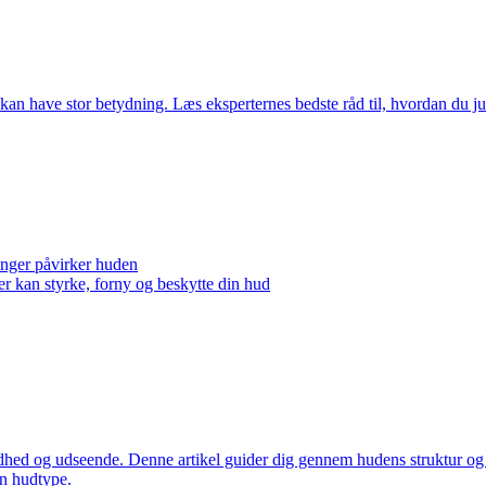
n kan have stor betydning. Læs eksperternes bedste råd til, hvordan du ju
inger påvirker huden
er kan styrke, forny og beskytte din hud
undhed og udseende. Denne artikel guider dig gennem hudens struktur og f
in hudtype.