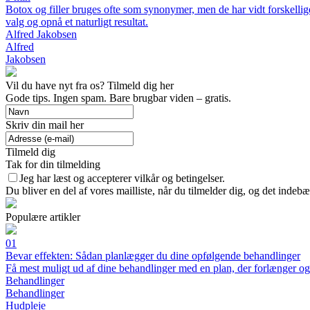
Botox og filler bruges ofte som synonymer, men de har vidt forskellige
valg og opnå et naturligt resultat.
Alfred Jakobsen
Alfred
Jakobsen
Vil du have nyt fra os? Tilmeld dig her
Gode tips. Ingen spam. Bare brugbar viden – gratis.
Skriv din mail her
Tilmeld dig
Tak for din tilmelding
Jeg har læst og accepterer vilkår og betingelser.
Du bliver en del af vores mailliste, når du tilmelder dig, og det indeb
Populære artikler
01
Bevar effekten: Sådan planlægger du dine opfølgende behandlinger
Få mest muligt ud af dine behandlinger med en plan, der forlænger og 
Behandlinger
Behandlinger
Hudpleje