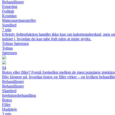
Behandlinger
Ernæring
Fedttab
Kostplan
Makronæringsstoffer
Sundhed
7 min
Effektiv fedtreduktion handler ikke kun om kalorieunderskud, men o
indsigt i, hvordan du kan tabe fedt uden at miste styrke.
Tobias Sørensen
Tobias
Sørensen
04
Botox eller filler? Forstå forskellen mellem de mest populære injekti
Bliv klogere på, hvordan botox og filler virker – og hvilken behandling
Behandlinger
Behandlinger
Skønhed
Injektionsbehandling
Botox
Filler
Hudpleje
3 min