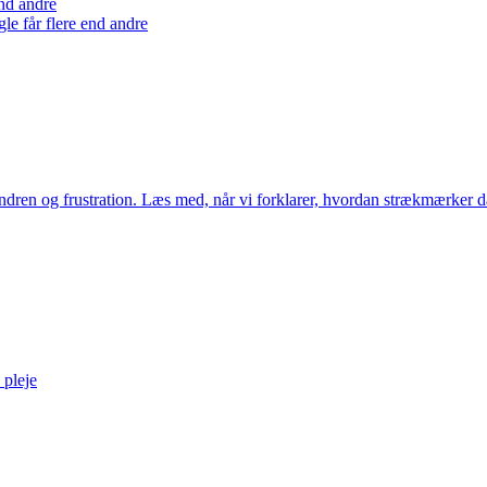
end andre
le får flere end andre
undren og frustration. Læs med, når vi forklarer, hvordan strækmærker 
 pleje