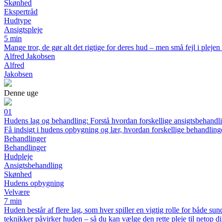
Skønhed
Ekspertråd
Hudtype
Ansigtspleje
5 min
Mange tror, de gør alt det rigtige for deres hud – men små fejl i pleje
Alfred Jakobsen
Alfred
Jakobsen
Denne uge
01
Hudens lag og behandling: Forstå hvordan forskellige ansigtsbehandl
Få indsigt i hudens opbygning og lær, hvordan forskellige behandling
Behandlinger
Behandlinger
Hudpleje
Ansigtsbehandling
Skønhed
Hudens opbygning
Velvære
7 min
Huden består af flere lag, som hver spiller en vigtig rolle for både s
teknikker påvirker huden – så du kan vælge den rette pleje til netop d