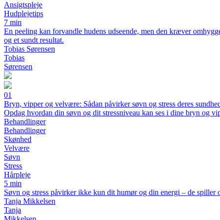
Ansigtspleje
Hudplejetips
7 min
En peeling kan forvandle hudens udseende, men den kræver omhyggelig 
og et sundt resultat.
Tobias Sørensen
Tobias
Sørensen
01
Bryn, vipper og velvære: Sådan påvirker søvn og stress deres sundhe
Opdag hvordan din søvn og dit stressniveau kan ses i dine bryn og vi
Behandlinger
Behandlinger
Skønhed
Velvære
Søvn
Stress
Hårpleje
5 min
Søvn og stress påvirker ikke kun dit humør og din energi – de spiller
Tanja Mikkelsen
Tanja
Mikkelsen