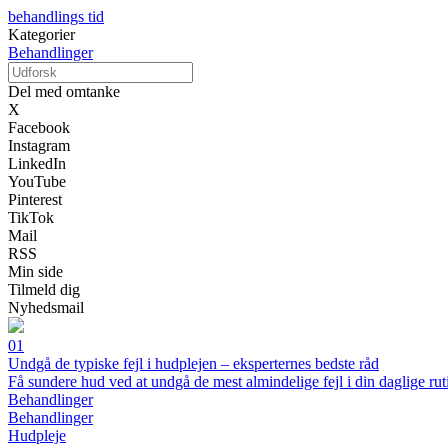
behandlings tid
Kategorier
Behandlinger
Del med omtanke
X
Facebook
Instagram
LinkedIn
YouTube
Pinterest
TikTok
Mail
RSS
Min side
Tilmeld dig
Nyhedsmail
01
Undgå de typiske fejl i hudplejen – eksperternes bedste råd
Få sundere hud ved at undgå de mest almindelige fejl i din daglige rut
Behandlinger
Behandlinger
Hudpleje