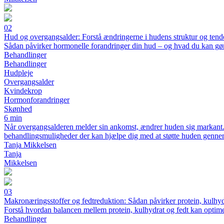
02
Hud og overgangsalder: Forstå ændringerne i hudens struktur og tendens
Sådan påvirker hormonelle forandringer din hud – og hvad du kan gøre
Behandlinger
Behandlinger
Hudpleje
Overgangsalder
Kvindekrop
Hormonforandringer
Skønhed
6 min
Når overgangsalderen melder sin ankomst, ændrer huden sig markant. L
behandlingsmuligheder der kan hjælpe dig med at støtte huden gennem
Tanja Mikkelsen
Tanja
Mikkelsen
03
Makronæringsstoffer og fedtreduktion: Sådan påvirker protein, kulhydr
Forstå hvordan balancen mellem protein, kulhydrat og fedt kan optim
Behandlinger