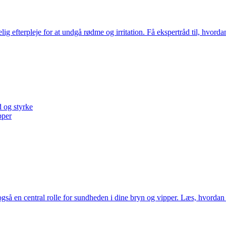
efterpleje for at undgå rødme og irritation. Få ekspertråd til, hvord
d og styrke
pper
 også en central rolle for sundheden i dine bryn og vipper. Læs, hvord