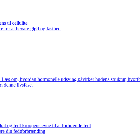
 til cellulite
 for at bevare glød og fasthed
æs om, hvordan hormonelle udsving påvirker hudens struktur, hvorfor c
 denne livsfase.
at og fedt kroppens evne til at forbrænde fedt
ere din fedtforbrænding